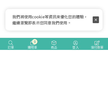
我們將使用cookie等資訊來優化您的體驗，
繼續瀏覽即表示您同意我們使用。
0
訂單
購物車
商品
登入
填付款單
綠緣國際有限公司
GUI No. 24747350
10451 台北市中山區錦州街48號8樓之2
總部辦公室 無販售服務
ONLINE SERVICES