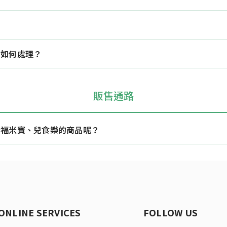
會如何處理？
販售通路
幸福米寶、兒食樂的商品呢？
ONLINE SERVICES
FOLLOW US