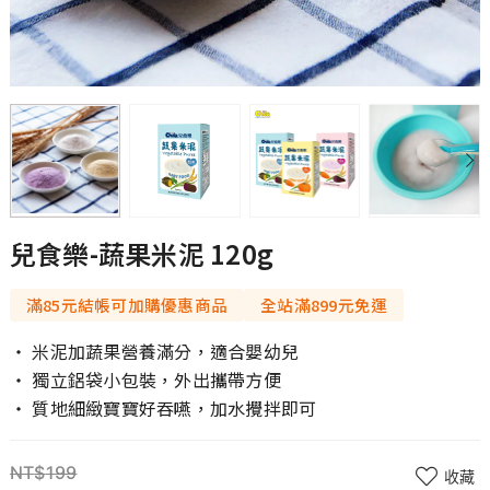
兒食樂-蔬果米泥 120g
滿85元結帳可加購優惠商品
全站滿899元免運
‧ 米泥加蔬果營養滿分，適合嬰幼兒
‧ 獨立鋁袋小包裝，外出攜帶方便
‧ 質地細緻寶寶好吞嚥，加水攪拌即可
$
199
收藏