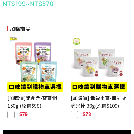
$
199
~
$
570
加購商品
[加購價]兒食樂-寶寶粥
[加購價] 幸福米寶-幸福藜
150g (原價$98)
麥米棒 30g(原價$109)
$79
$78