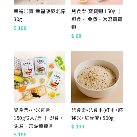
幸福米寶-幸福藜麥米棒
兒食樂-寶寶粥 150g │
30g
即食‧ 免煮‧常溫寶寶
粥
$
109
$
98
兒食樂-小米雞粥
兒食樂-兒食米(紅米+胚
150g*2入/盒 │ 即食‧
芽米+紅藜麥) 500g
免煮‧常溫寶寶粥
$
139
$
195