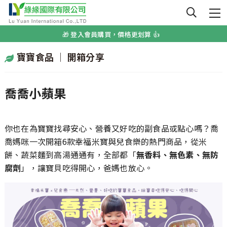
🌟 嬰幼兒無添加副食品首選 🌟
🎁 登入會員購買，價格更划算 👍
🏆 榮獲A.A純粹風味國際無添加認證 🏆️
寶寶食品 │ 開箱分享
🌟 嬰幼兒無添加副食品首選 🌟
喬喬小蘋果
🎁 登入會員購買，價格更划算 👍
🏆 榮獲A.A純粹風味國際無添加認證 🏆️
你也在為寶寶找尋安心、營養又好吃的副食品或點心嗎？喬
喬媽咪一次開箱6款幸福米寶與兒食樂的熱門商品，從米
餅、蔬菜麵到高湯通通有，全部都「
無香料、無色素、無防
腐劑
」，讓寶貝吃得開心，爸媽也放心。