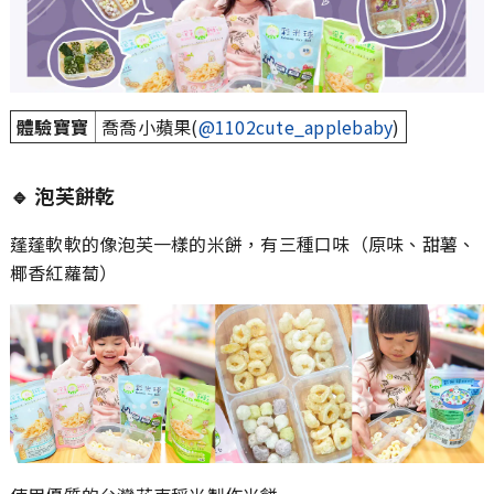
體驗寶寶
喬喬小蘋果(
@1102cute_applebaby
)
🔹
泡芙餅乾
蓬蓬軟軟的像泡芙一樣的米餅，有三種口味（原味、甜薯、
椰香紅蘿蔔）