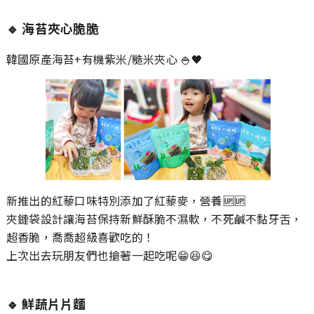
🔹
海苔夾心脆脆
韓國原產海苔+有機紫米/糙米夾心 🍚🖤
新推出的紅藜口味特別添加了紅藜麥，營養🆙🆙
夾鏈袋設計讓海苔保持新鮮酥脆不濕軟，不死鹹不黏牙舌，
超香脆，喬喬超級喜歡吃的！
上次出去玩朋友們也搶著一起吃呢😁😆😋
🔹
鮮蔬片片麵