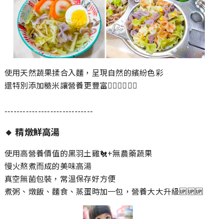
使用天然蔬果揉合入麵，呈現自然的繽紛色彩
還特別添加糙米讓營養更豐富👍🏻👍🏻👍🏻
-----------------------------
🔸
精燉鮮高湯
使用高營養價值的黑羽土雞🐔+無農藥蔬果
慢火熬煮而成的美味高湯
真空無菌包裝，常溫保存好方便
煮粥、燉飯、麵食、蒸蛋時加一包，營養大大升級🆙🆙🆙