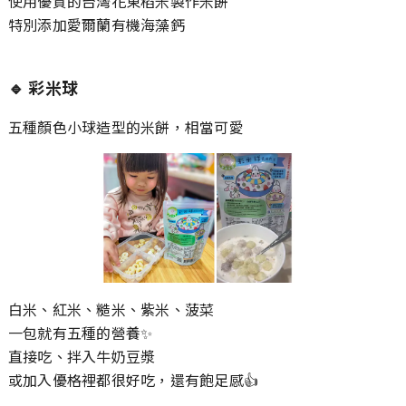
使用優質的台灣花東稻米製作米餅
特別添加愛爾蘭有機海藻鈣
🔹
彩米球
五種顏色小球造型的米餅，相當可愛
白米、紅米、糙米、紫米、菠菜
一包就有五種的營養✨
直接吃、拌入牛奶豆漿
或加入優格裡都很好吃，還有飽足感👍