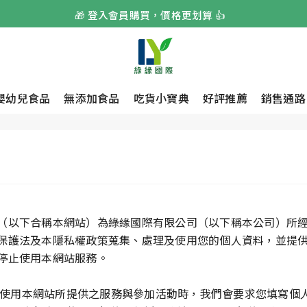
🎁 登入會員購買，價格更划算 👍
🏆 榮獲A.A純粹風味國際無添加認證 🏆️
🌟 嬰幼兒無添加副食品首選 🌟
嬰幼兒食品
無添加食品
吃貨小寶典
好評推薦
銷售通路
🎁 登入會員購買，價格更划算 👍
🏆 榮獲A.A純粹風味國際無添加認證 🏆️
（以下合稱本網站）為綠緣國際有限公司（以下稱本公司）所
保護法及本隱私權政策蒐集、處理及使用您的個人資料，並提
停止使用本網站服務。
使用本網站所提供之服務與參加活動時，我們會要求您填寫個人資