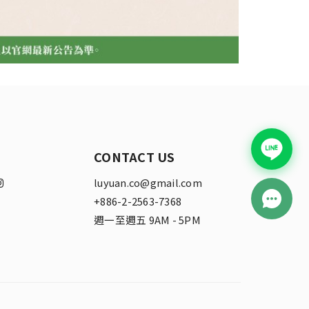
CONTACT US
luyuan.co@gmail.com
+886-2-2563-7368
週一至週五 9AM - 5PM